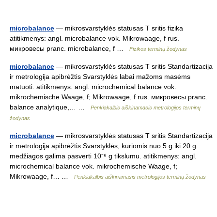
microbalance
— mikrosvarstyklės statusas T sritis fizika
atitikmenys: angl. microbalance vok. Mikrowaage, f rus.
микровесы pranc. microbalance, f …
Fizikos terminų žodynas
microbalance
— mikrosvarstyklės statusas T sritis Standartizacija
ir metrologija apibrėžtis Svarstyklės labai mažoms masėms
matuoti. atitikmenys: angl. microchemical balance vok.
mikrochemische Waage, f; Mikrowaage, f rus. микровесы pranc.
balance analytique,… …
Penkiakalbis aiškinamasis metrologijos terminų
žodynas
microbalance
— mikrosvarstyklės statusas T sritis Standartizacija
ir metrologija apibrėžtis Svarstyklės, kuriomis nuo 5 g iki 20 g
medžiagos galima pasverti 10⁻⁶ g tikslumu. atitikmenys: angl.
microchemical balance vok. mikrochemische Waage, f;
Mikrowaage, f… …
Penkiakalbis aiškinamasis metrologijos terminų žodynas