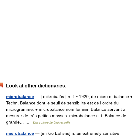
Look at other dictionaries:
microbalance
— [ mikrobalɑ̃s ] n. f. • 1920; de micro et balance ♦
Techn. Balance dont le seuil de sensibilité est de l ordre du
microgramme. ● microbalance nom féminin Balance servant à
mesurer de très petites masses. microbalance n. f. Balance de
grande… …
Encyclopédie Universelle
microbalance
— [mī′krō bal΄əns] n. an extremely sensitive