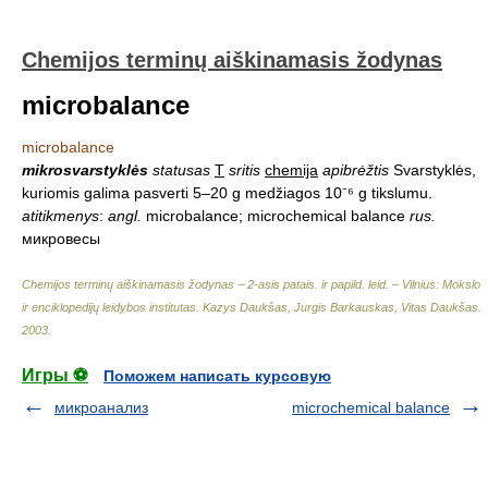
Chemijos terminų aiškinamasis žodynas
microbalance
microbalance
mikrosvarstyklės
statusas
T
sritis
chemija
apibrėžtis
Svarstyklės,
kuriomis galima pasverti 5–20 g medžiagos 10⁻⁶ g tikslumu.
atitikmenys
:
angl.
microbalance; microchemical balance
rus.
микровесы
Chemijos terminų aiškinamasis žodynas – 2-asis patais. ir papild. leid. – Vilnius: Mokslo
ir enciklopedijų leidybos institutas
.
Kazys Daukšas, Jurgis Barkauskas, Vitas Daukšas
.
2003
.
Игры ⚽
Поможем написать курсовую
микроанализ
microchemical balance